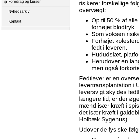
Foredrag og kurser
risikerer forskellige fø
overvægt:
Nyhedsarkiv
Op til 50 % af all
Kontakt
forhøjet blodtryk
Som voksen risik
Forhøjet kolestero
fedt i leveren.
Hududslæt, platf
Herudover en lang
men også forkorter
Fedtlever er en overse
levertransplantation i
leversvigt skyldes fedt
længere tid, er der øget
mænd især kræft i spise
det især kræft i galde
Holbæk Sygehus).
Udover de fysiske føl