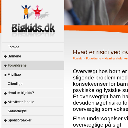
Forside
Hvad er risici ved 
Børnene
Forside
»
Forældrene
»
Hvad er risici v
Forældrene
Overvægt hos børn er 
Frivillige
stigende problem med
konsekvenser for barne
Offentlige
psykiske og fysiske s
Hvad er bigkids?
Et overvægtigt barn ha
desuden øget risiko for
Aktiviteter for alle
overvægtig som vokse
Samarbejde
Flere undersøgelser vi
Sponsorpakker
overvægtige på sigt