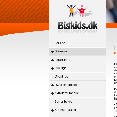
Forside
H
Børnene
Fo
Forældrene
De
ma
Frivillige
de
me
Offentlige
er
fo
de
Hvad er bigkids?
De
de
Aktiviteter for alle
ka
hj
Samarbejde
• 
sk
Sponsorpakker
fr
• 