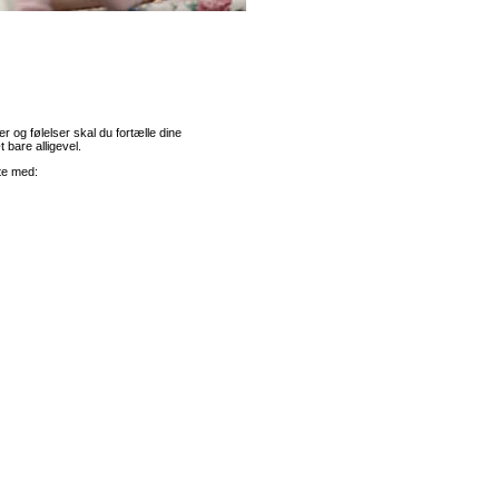
er og følelser skal du fortælle dine
 bare alligevel.
rte med: