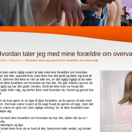
vordan taler jeg med mine forældre om overv
rside
»
Børnene
»
Hvordan taler jeg med mine forældre om overvægt
t kan være rigtig svært at tale med ens forældre om hvordan
n har det, specielt hvis man ikke har det godt og føler sig ked af
t. Selvom det ikke er rart at tale om, er det rigtig vigtigt at du taler
d dine forældre om hvordan du har det. De går måske og tror du
 glad og har det godt i skolen, fordi de ikke kan se hvad der
regår inde i dig, og derfor ikke ved hvordan du i bund og grund har
t.
t du kan gøre er at sige til dine forældre, at du gerne vil tale med
m. Det kan være svært at få sagt hvad du gerne vil sige, men det
n være en god vej i den rigtige retning, for at dine forældre kan
ælpe dig.
Tal med dine forældre om hvordan du har det, både når du er i
ole,
itidshjem og lign.
Fortæl dem hvis du er ked af det, bekymret eller andet, og fortæl