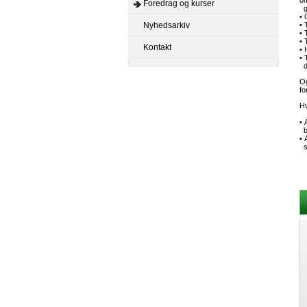
o
Foredrag og kurser
gr
• 
Nyhedsarkiv
• 
• 
• 
Kontakt
• 
• 
di
Og
fo
Hv
• 
b
• 
so