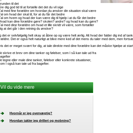
m
unden til det
Giv dig god tid til at fortælle det det du vil sige
Tal med fine forældre om hvordan du ønsker din situation skal være
Tal om hvad der skal til, for at du får det bedre
Tal om hvem og hvad der kan være dig til hjælp i at du får det bedre
Hvad kan dine forældre gøre? skolen? andre? og hvad kan du gøre?
Tal med dine forældre om hvad et lille skridt vil være, som fortæller
g at det går i den retning du ønsker?
 det er selvfølgelig helt okay at åbne op og være helt ærlig. Alt hvad der falder dig ind af tank
rældre. Det er også helt naturligt at blive mere ked af det mens du taler med dem, men fortsæt
is det er meget svært for dig, at tale direkte med dine forældre kan det måske hjælpe at sta
At skrive et brev om dine tanker og følelser, som I så kan tale ud fra
agefter
At tegne eller male dine tanker, følelser eller konkrete situationer,
m I også kan tale ud fra bagefter.
Vil du vide mere
Hvornår er jeg overvægtig?
Hvordan takler jeg drilleri og mobning?