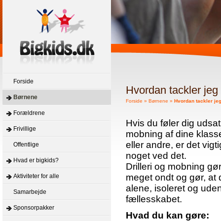
Forside
Hvordan tackler jeg 
Børnene
Forside
»
Børnene
»
Hvordan tackler jeg
Forældrene
Hvis du føler dig udsat f
Frivillige
mobning af dine klas
eller andre, er det vigt
Offentlige
noget ved det.
Hvad er bigkids?
Drilleri og mobning gø
meget ondt og gør, at 
Aktiviteter for alle
alene, isoleret og uden
Samarbejde
fællesskabet.
Sponsorpakker
Hvad du kan gøre: